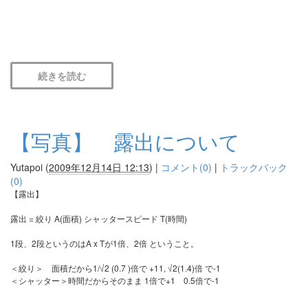
続きを読む
【写真】 露出について
Yutapoi
(
2009年12月14日 12:13
)
|
コメント(0)
|
トラックバック
(0)
【露出】
露出 = 絞り A(面積) シャッタースピード T(時間)
1段、2段というのはA x Tが1倍、2倍 ということ。
＜絞り＞ 面積だから1/√2 (0.7 )倍で +11, √2(1.4)倍 で-1
＜シャッター＞時間だからそのまま 1倍で+1 0.5倍で-1