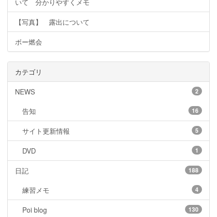
いて 分かりやすくメモ
【写真】 露出について
ボー燃会
カテゴリ
NEWS
2
告知
16
サイト更新情報
5
DVD
1
日記
188
練習メモ
4
Poi blog
130