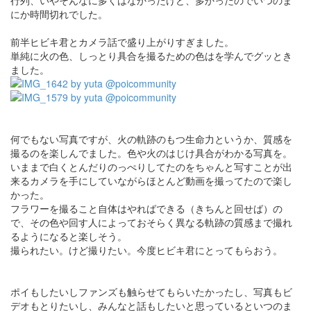
行列、いやそんなに多くはなかったけど、多かったのでいつのま
にか時間切れでした。
前半ヒビキ君とカメラ話で盛り上がりすぎました。
単純に火の色、しっとり具合を撮るための色はを学んでグッとき
ました。
何でもない写真ですが、火の軌跡のもつ生命力というか、質感を
撮るのを楽しんでました。色や火のはじけ具合がわかる写真を。
いままで白くとんだりのっぺりしてたのをちゃんと写すことが出
来るカメラを手にしていながらほとんど動画を撮ってたので楽し
かった。
フラワーを撮ること自体はやればできる（きちんと回せば）の
で、その色や回す人によっておそらく異なる軌跡の質感まで撮れ
るようになると楽しそう。
撮られたい。けど撮りたい。今度ヒビキ君にとってもらおう。
ポイもしたいしファンズも触らせてもらいたかったし、写真もビ
デオもとりたいし、みんなと話もしたいと思っているといつのま