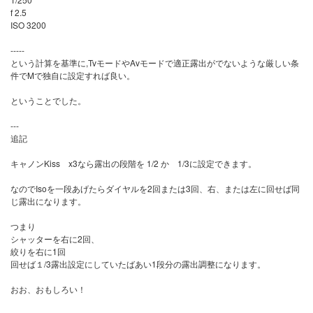
f 2.5
ISO 3200
-----
という計算を基準に,TvモードやAvモードで適正露出がでないような厳しい条
件でMで独自に設定すれば良い。
ということでした。
---
追記
キャノンKiss x3なら露出の段階を 1/2 か 1/3に設定できます。
なのでIsoを一段あげたらダイヤルを2回または3回、右、または左に回せば同
じ露出になります。
つまり
シャッターを右に2回、
絞りを右に1回
回せば１/3露出設定にしていたばあい1段分の露出調整になります。
おお、おもしろい！