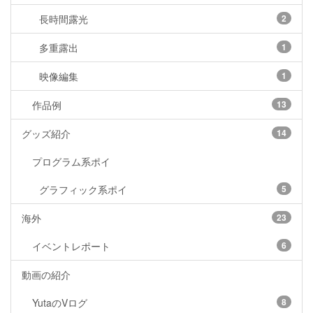
長時間露光
2
多重露出
1
映像編集
1
作品例
13
グッズ紹介
14
プログラム系ポイ
グラフィック系ポイ
5
海外
23
イベントレポート
6
動画の紹介
YutaのVログ
8