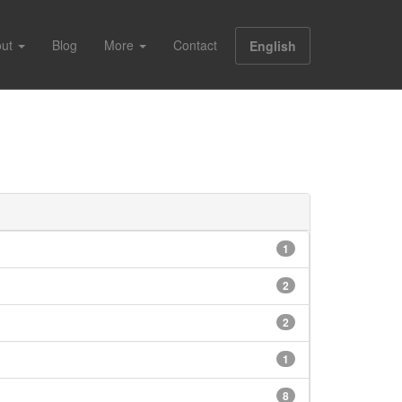
out
Blog
More
Contact
English
1
2
2
1
8